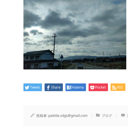
Tweet
Share
Hatena
Pocket
RSS
投稿者:
palette.sdgs@gmail.com
ブログ