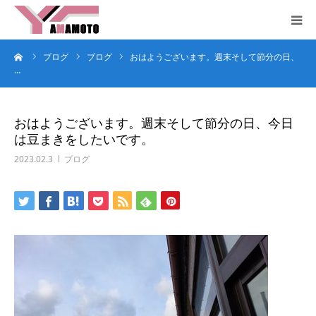
ーム
ブログ
ブログ
おはようございます。週末そして節分の日、
HOME
…
コンセプト
おはようございます。週末そして節分の日、今日
は豆まきをしたいです。
サービス
2023.02.3
ブログ
企業概要
お問合せ