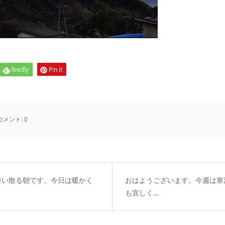
feedly
Pin it
コメント:
0
舞い散る朝です。今日は暖かく
おはようございます。今週は寒
も宜しく…