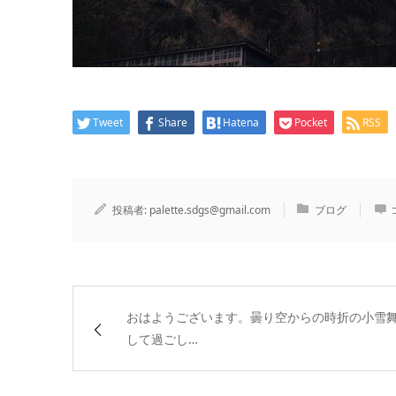
Tweet
Share
Hatena
Pocket
RSS
投稿者:
palette.sdgs@gmail.com
ブログ
おはようございます。曇り空からの時折の小雪
して過ごし…