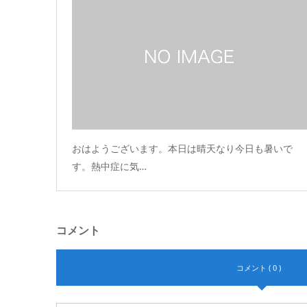
おはようございます。本日は晴天なり今日も暑いで
す。熱中症に気…
コメント
コメント ( 0 )