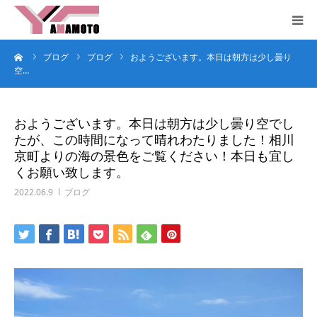
ーム
ブログ
ブログ
おようございます。本日は朝方は少し曇り
HOME
空…
コンセプト
おようございます。本日は朝方は少し曇り空でし
たが、この時間になって晴れわたりました！相川
サービス
京町よりの海の景色をご覧ください！本日も宜し
くお願い致します。
企業概要
2022.06.9
ブログ
お問合せ