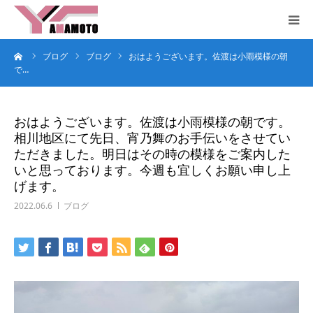
ーム
ブログ
ブログ
おはようございます。佐渡は小雨模様の朝
HOME
で…
コンセプト
おはようございます。佐渡は小雨模様の朝です。
相川地区にて先日、宵乃舞のお手伝いをさせてい
サービス
ただきました。明日はその時の模様をご案内した
いと思っております。今週も宜しくお願い申し上
企業概要
げます。
2022.06.6
ブログ
お問合せ